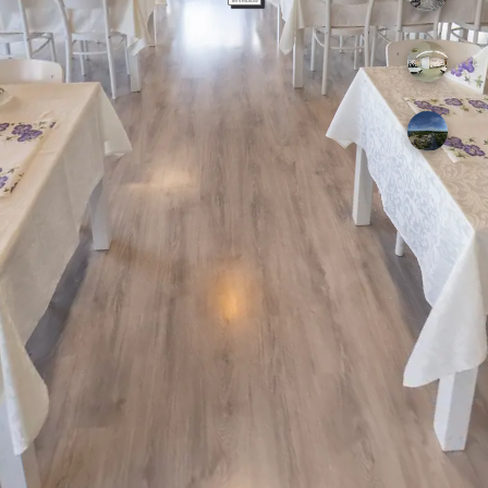
Tervetuloa!
Terassi
Kabinetti
Ilmakuva